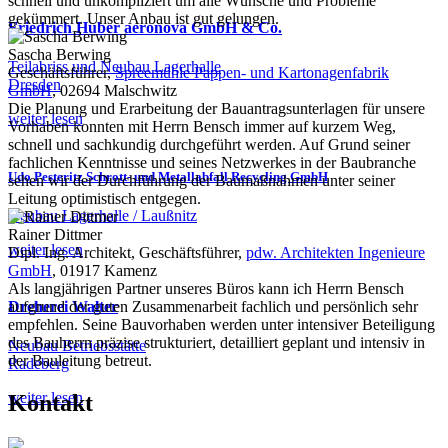
schnell und unkompliziert um alle Wünsche und Probleme
gekümmert. Unser Anbau ist gut gelungen.
Friedrich Huber aeronova GmbH & Co.
Sascha Berwing
Teilabriss und Neubau Lagerhalle
Geschäftsführer,
Spreemühle Pappen- und Kartonagenfabrik
Dresden
GmbH
, 02694 Malschwitz
Die Planung und Erarbeitung der Bauantragsunterlagen für unsere
weiter lesen
Vorhaben konnten mit Herrn Bensch immer auf kurzem Weg,
schnell und sachkundig durchgeführt werden. Auf Grund seiner
fachlichen Kenntnisse und seines Netzwerkes in der Baubranche
Udo Pesteritz Schrott- und Metallabfall Recycling GmbH
sehen wir der Durchführung der Baumaßnahmen unter seiner
Leitung optimistisch entgegen.
Neubau Lagerhalle / Laußnitz
Rainer Dittmer
weiter lesen
Dipl. Ing. Architekt, Geschäftsführer,
pdw. Architekten Ingenieure
GmbH
, 01917 Kamenz
Als langjährigen Partner unseres Büros kann ich Herrn Bensch
Dreherei Walter
aufgrund der guten Zusammenarbeit fachlich und persönlich sehr
empfehlen. Seine Bauvorhaben werden unter intensiver Beteiligung
des Bauherrn präzise strukturiert, detailliert geplant und intensiv in
Neubau Betriebsstätte
der Bauleitung betreut.
Radeberg
weiter lesen
Kontakt