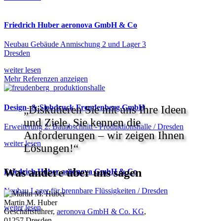
Friedrich Huber aeronova GmbH & Co
Neubau Gebäude Anmischung 2 und Lager 3
Dresden
weiter lesen
Mehr Referenzen anzeigen
Design- & Siebdruck Freudenberg GmbH
„Diskutieren Sie mit uns Ihre Ideen
und Ziele, Sie kennen die
Erweiterung 2. Bauabschnitt - Produktionshalle / Dresden
Anforderungen – wir zeigen Ihnen
weiter lesen
Lösungen!“
Was andere über uns sagen
Friedrich Huber aeronova GmbH & Co
Neubau Lager für brennbare Flüssigkeiten / Dresden
Martin M. Huber
weiter lesen
Geschäftsführer,
aeronova GmbH & Co. KG
,
01257 Dresden