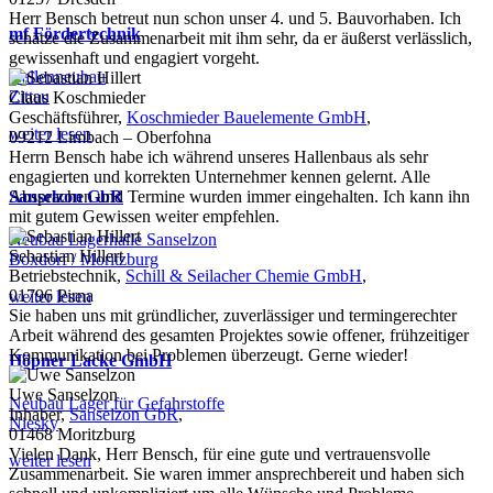
Herr Bensch betreut nun schon unser 4. und 5. Bauvorhaben. Ich
mf Fördertechnik
schätze die Zusammenarbeit mit ihm sehr, da er äußerst verlässlich,
gewissenhaft und engagiert vorgeht.
Hallenneubau
Zittau
Claus Koschmieder
Geschäftsführer,
Koschmieder Bauelemente GmbH
,
weiter lesen
09212 Limbach – Oberfohna
Herrn Bensch habe ich während unseres Hallenbaus als sehr
engagierten und korrekten Unternehmer kennen gelernt. Alle
Sanselzon GbR
Absprachen und Termine wurden immer eingehalten. Ich kann ihn
mit gutem Gewissen weiter empfehlen.
Neubau Lagerhalle Sanselzon
Sebastian Hillert
Boxdorf / Moritzburg
Betriebstechnik,
Schill & Seilacher Chemie GmbH
,
01796 Pirna
weiter lesen
Sie haben uns mit gründlicher, zuverlässiger und termingerechter
Arbeit während des gesamten Projektes sowie offener, frühzeitiger
Kommunikation bei Problemen überzeugt. Gerne wieder!
Höpner Lacke GmbH
Uwe Sanselzon
Neubau Lager für Gefahrstoffe
Inhaber,
Sanselzon GbR
,
Niesky
01468 Moritzburg
Vielen Dank, Herr Bensch, für eine gute und vertrauensvolle
weiter lesen
Zusammenarbeit. Sie waren immer ansprechbereit und haben sich