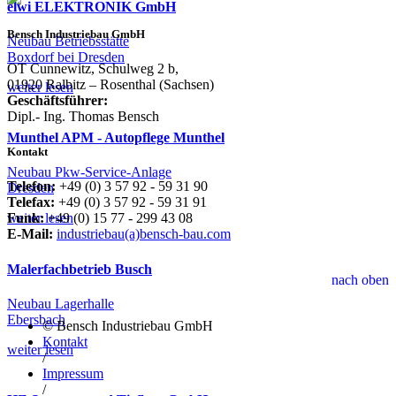
elwi ELEKTRONIK GmbH
Bensch Industriebau GmbH
Neubau Betriebsstätte
Boxdorf bei Dresden
OT Cunnewitz, Schulweg 2 b,
01920 Ralbitz – Rosenthal (Sachsen)
weiter lesen
Geschäftsführer:
Dipl.- Ing. Thomas Bensch
Munthel APM - Autopflege Munthel
Kontakt
Neubau Pkw-Service-Anlage
Telefon:
+49 (0) 3 57 92 - 59 31 90
Dresden
Telefax:
+49 (0) 3 57 92 - 59 31 91
Funk:
+49 (0) 15 77 - 299 43 08
weiter lesen
E-Mail:
industriebau(a)bensch-bau.com
Malerfachbetrieb Busch
nach oben
Neubau Lagerhalle
Ebersbach
© Bensch Industriebau GmbH
Kontakt
weiter lesen
/
Impressum
/